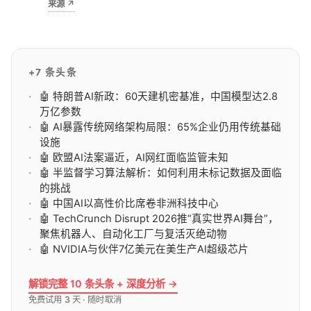
来源
↗
步取代关键词匹配的Automod。对版主意味着审核更
智能，对开发者意味着API政策更严格。
+7 条头条
🤖 特朗普AI新政：60天建机密基准，中国模型达2.8
万亿参数
🤖 AI暴露传统网络架构局限：65%企业仍用传统基础
设施
🤖 欧盟AI法案逼近，AI网红面临监管未知
🤖 半监督学习算法解析：如何利用未标记数据及面临
的挑战
🤖 中国AI以高性价比席卷非洲科技中心
🤖 TechCrunch Disrupt 2026推“真实世界AI舞台”，
聚焦机器人、自动化工厂与复活灭绝动物
🤖 NVIDIA与伙伴7亿美元在美生产AI超级芯片
解锁完整 10 条头条 + 深度分析 →
免费试用 3 天 · 随时取消