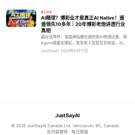
大神卡帕西，也因为不是美国公民被无情踢下线。
大模型动不动就给你抽风一下的Vibe Coding。别
结果智谱直接顶上来接盘。原来我们总觉得智谱的
跟我扯什么选错专业毁一生，老子告诉你，就算你
BLOG
大模型质量差口气。可一旦它掏出逆天的百万窗口
当年选了宇宙第一的计算机专业，今天照样被AI按
AI赌球？博彩业才是真正AI Native！遥
上下文，像大海捞针一样精准地帮你改 bug，而且
在地上疯狂摩擦。选专业？选个屁的专业！在Vibe
遥领先10多年｜20年博彩老炮讲透行业
token 用量极其耐烧的时候，那种感觉就像是：你
Coding的时代，你选什么专业都不如选个好城市，
真相
本来在一家高攀不起的米其林排队，结果被轰出来
选好城市不如装上这3个能让你人生直接开挂的“邪
最近世界杯，各路神仙都在鼓吹用AI预测比赛、用
了；转头街边大排档老板给你上了一桌满汉全席，
修”Skill。 最大的Bug，是上了时代的贼船又自己跳
Agent搞量化博彩，甚至有人信誓旦旦地说，AI能
还拍着胸脯说全场免单！这你怎么能不
船了 聊到这儿，闲哥就得扒开自己的伤口给你们看
算出致富密码。 听到这些话，我真的是差点笑出
JustSayAI
·
2026年6月17日
看。你知道闲哥迄今为止人生最大的Bug是什么
声。你们真的以为，随便搞个AI智能体，就能跑去
吗？ 是出国之后没早点回国，错过了北京最狂飙突
薅庄家的羊毛？ 闲哥作为20年的博彩老炮，直接
进的财富红利期。 闲哥是2001年大学毕业的。当
笑出了声。 真相是什么？真相是博彩业才是他妈的
年闲哥那帮本科一毕业就留在北京直接上班的哥
真正的AI Native行业！人家在数据和量化上，遥遥
们，拿着每个月那点破工资和公积金，贷款买房。
领先普通人10多年！ 假球？那是你太低估行业的智
那时候北京多少钱？四五千块钱一平米啊！闲哥当
商了！ 很多人看球，一输钱就骂娘，说这比赛绝对
时还在伦敦读研，收到哥们的越洋信，说他买了
有黑幕，绝对是庄家操纵的假球！ 比如98年世界
房，背了30多万的贷款，估计得还到60岁退休。闲
杯决赛，巴西3:0输给法国。大罗赛前连热身都没
哥当时还在心里
出来，整个巴西队死气沉沉。于是无数球迷拍案而
飞书版
点击打开 · 免费体验
起：这绝对是庄家搞鬼！这绝对是假球！ 但你动脑
JustSayAI
子想想，世界杯这种级别的比赛，庄家去操纵比赛
的成本有多高？ 你以为庄家靠操纵一两场比赛发
© 2026 JustSayAI Canada Ltd. Vancouver, BC, Canada
·
Telegram版
点击打开 · 免费体验
财？是个屁！ 我告诉你，对于博彩公司来说，世界
长内容媒体 · 每日情报
杯期间就四个字：妈的，双十一又来了！ 这感觉非