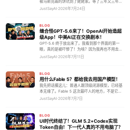
被马斯克画的饼坑到了姥姥家。等了三年又三年，
理解：融了几百亿，为什么他敢在显卡溢价两倍、
结果他轻飘飘地告诉老修硬件落后，直接不支持
JustSayAI
·
2026年7月24日
甚至四倍时，依然疯狂All in买卡？ 因为这笔账的
了？老车主被物理“斩杀”，毫无还手之力！但这还
赢率是百分之百——采购的设备，10个月内就能靠
不是最恐怖的，最恐怖的是我猛然发现，现在市面
API调用收回全部本金。在服务器常规5年的折旧周
上天天吹嘘的端到端、物理AI，很可能根本就没触
BLOG
期中，这意味着剩下的50个月，设备都在无成本、
及终局！而大家眼巴巴盼着的完美 L3 自动驾驶，
缝合怪GPT-5.6来了！OpenAI开始造超
高效率地自我“印钞”。 而他最狠的一招，是克制住
可能永远只是个画出来的大饼，反倒是看起来更遥
级App！中美AI正在交换剧本！
暴利欲望，将API价格锁死在成本的6倍。你以为6
远的 L4，会以你根本想象不到的速度直接降临，把
GPT-5.6 终于放出来了，我看到那个界面的第一
倍很高？不，这恰恰是极致的“降价防守”——它把
那些还在吹嘘 L3 的车企一波流带走！吓惨了吗？
眼，真的是被吓惨了！为啥？因为我再也不用去求
利润压到让任何试图买卡、自己本地部署的第三方
你是不是觉得我在扯淡？来，今天我给你彻底扒一
Claude Fable 5 这个老油条了！ 我最近用 Fable
JustSayAI
·
2026年7月11日
“完全无利可图”。这种算得极清的成本定价，直接
扒这智驾！ 其实智驾不需要高级智能，但需要...
5 简直要吐血，他就跟我们以前在公司里遇到的那
从根部剥夺了
自动驾驶吹了这么多年，到底进化到哪了？我给你
种架构师一模一样：技术确实牛逼，但他推锅能力
捋捋这血淋淋的迭代史。 2019年前，大家搞的叫
也是天下无敌啊！你想一想，你以前在公司里遇到
BLOG
RV（雷达视觉），就像个只知道往前看的一根筋，
那种老鸟，你问他个事儿，他直接跟你打太极！“哎
用什么Fable 5？都给我去用国产模型！
两眼一抹黑。到了2022年，搞出了 BEV（鸟瞰
呀，这个涉及到安全问题呀，那个不符合规范呀。”
我先把话撂这儿：普通人跟顶级闭源模型，已经基
图），把侧面7个摄像头加上前面的主激光雷达拼
他天天把那些政治正确挂在嘴边，跟你装死。甚至
本无缘了。Fable 5 这次最吓人的地方，不是它有
接起来，算是开了个360度全景天眼，终于跟人类
表面上答应你，转头就甩给小弟做一个 50 分的残
多强，而是它终于把牌摊开了：你花了钱，也未必
JustSayAI
·
2026年7月7日
的视角完全对标了。到了2025年，也就是现在，端
次品应付了事。这种打工人的苦，我居然在 AI 身
配用真货。 你兴冲冲进去，以为自己摸到的是顶级
到端火了，大家都觉得自动驾驶已经牛逼坏了，恨
上又受了一遍，真的是贱兮兮的！我天天蹲在他旁
大脑，结果门口先站着一个明保镖，需求不顺眼，
不得立刻撒手不管了。 但你真以为它长脑子了
边，恨不得拿个砖头逼着他干活，但他是个 AI
直接拒；后面还藏着一个暗保镖，觉得你这个问题
BLOG
呐，他不吃饭也不下班，你拿他有什么办法？ 但现
太傻，偷偷把你转给更笨的模型。日志里甚至能看
UI时代终结了！GLM 5.2+Codex实现
在，GPT-5.6 来了，这世界清静了！他完全没有拒
到一句近乎羞辱的话：too dumb to use Fable。
Token自由！下一代人真的不用电脑了？