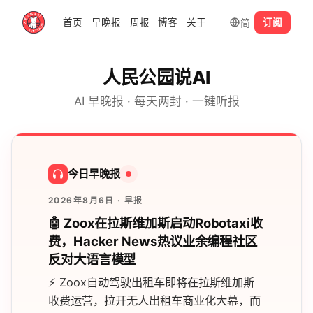
简
首页
早晚报
周报
博客
关于
订阅
人民公园说AI
AI 早晚报 · 每天两封 · 一键听报
今日早晚报
2026年8月6日
· 早报
🤖 Zoox在拉斯维加斯启动Robotaxi收
费，Hacker News热议业余编程社区
反对大语言模型
⚡
Zoox自动驾驶出租车即将在拉斯维加斯
收费运营，拉开无人出租车商业化大幕，而