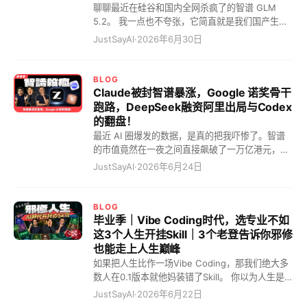
绝我，什么安全问题、七七八八的借口，统统没
翻译成人话是什么？你太菜，不配。 顶级模型，花
聊聊最近在硅谷和国内全网杀疯了的智谱 GLM
有。他就用那种清澈的眼神看着我，上来没有任何
钱还不让摸！ Fable 5 不是第一个干这事的。
5.2。 我一点也不夸张，它简直就是我们国产生态
废话，直接切入正题。我刚才还在开车呢，十几分
GPT-5.6 官宣得很热闹，20 个合作伙伴、三个等
的 DeepSeek R1 时刻！自从我去年底疯狂囤了这
JustSayAI
·
2026年6月30日
钟的路程，他已经把几十万字的文档和日志全部分
级，什么超牛逼、一般牛逼、普通牛逼，名字我都
个 coding plan 套餐，什么 OpenAI 的神坛，什么
析完毕，结果直接甩我脸上！你要是用 Fable 5，
懒得记，因为反正哪个也轮不到我。Claude Code
Claude 的信仰，瞬间从小甜甜变成了牛夫人。为
少说得绕个半小时一小时！ 跟
呢？限额、降质、切脑，一套连招下来，你一边付
什么？因为我算是彻底实现了 Token 自由！ 这到
BLOG
钱，一边祈祷今天别把博士切成实习生。 这说明什
底是个什么概念？就是你终于不用像个穷逼一样，
Claude被封智谱暴涨，Google 诺奖骨干
么？说明闭源模型进入了“看门时代”。它们不再只
每敲一行代码都要算计口袋里那几个可怜的铜板
跑路，DeepSeek融资阿里出局与Codex
拼能力，而是拼谁更会限量，谁更会分层，谁更会
了。你想想，以前每次调用大模型，看着屏幕上跳
的翻盘！
把最好的东西供起来给估值讲故事。你以为自己在
跃的字符，你心里想的不是代码有多牛，而是“卧
最近 AI 圈爆发的数据，是真的把我吓惨了。智谱
买生产力，其实你买的是排队资格。你问它问题，
槽，这得花多少钱”！现在呢？你完全可以对它说，
的市值竟然在一夜之间直接飙破了一万亿港元，这
它先问你：你配吗？ 这就很荒诞了。模型公司天天
去，给我把活儿全干了，别跟我废话！ 先说
个数字刺眼得让人倒吸一口冷气。老美前脚刚傲慢
JustSayAI
·
2026年6月24日
讲 AGI，天
Token 自由这件事 你肯定要问，这玩意儿到底有
地把 Claude 5 的网线给无情拔了，智谱后脚就发
多爽？ 这么说吧，以前我用 Codex 调一个极其刁
公告说 GLM 5.2 免费开源。这简直就是一记完美
钻的 bug，这哥们儿一言不合就给我开个浏览器，
的连环绝杀，直接把还没反应过来的硅谷大厂按在
BLOG
一晚上在那里瞎搞 computer use，第二天早上起
泥地里疯狂摩擦。这波血汗红利吃得，真的是把所
毕业季｜Vibe Coding时代，选专业不如
来一看，硬生生给我烧掉了 200 美金！这谁顶得住
有人都看傻了。 万亿暴涨的遮羞布，到底盖住了谁
这3个人生开挂Skill｜3个老登告诉你邪修
啊？我心都在滴血啊！这种感觉是什么？这简直就
的无能？ 你以为Claude这只是一次普通的封号事
也能走上人生巅峰
是你请了一个按小时收费的顶级大律师，一小时几
件？错！这把无情的利刃，直接扯下了整个 AI 圈
如果把人生比作一场Vibe Coding，那我们绝大多
百美金，你平时根本不舍得用。用的时
虚伪的遮羞布。想想看，我前一天晚上还在用
数人在0.1版本就他妈装错了Skill。 你以为人生是一
Claude 5 搓代码，跑得那叫一个丝滑，第二天早
本写好大纲的剧本，只要按部就班就能通关？扯
JustSayAI
·
2026年6月22日
晨醒来，号没了！全网瞬间哀嚎遍野，连 AI 界的
淡！人生根本就是一场经常报错、随时需要重写、