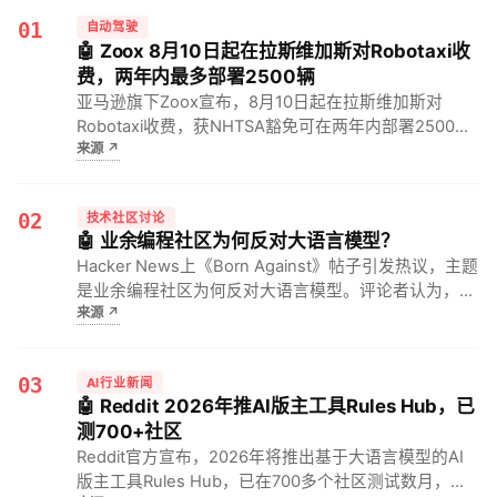
01
自动驾驶
🤖 Zoox 8月10日起在拉斯维加斯对Robotaxi收
费，两年内最多部署2500辆
亚马逊旗下Zoox宣布，8月10日起在拉斯维加斯对
Robotaxi收费，获NHTSA豁免可在两年内部署2500辆
来源
↗
无方向盘车型。对自动驾驶出租车行业，这意味着商业
运营真正启动，并验证了无方向盘车型的监管路径。
02
技术社区讨论
🤖 业余编程社区为何反对大语言模型？
Hacker News上《Born Against》帖子引发热议，主题
是业余编程社区为何反对大语言模型。评论者认为，大
来源
↗
语言模型生成的代码更难审查、错误更隐蔽，而业余编
程重在享受过程。对开发者而言，这意味着AI辅助编程
在追求效率时需警惕隐蔽…
03
AI行业新闻
🤖 Reddit 2026年推AI版主工具Rules Hub，已
测700+社区
Reddit官方宣布，2026年将推出基于大语言模型的AI
版主工具Rules Hub，已在700多个社区测试数月，逐