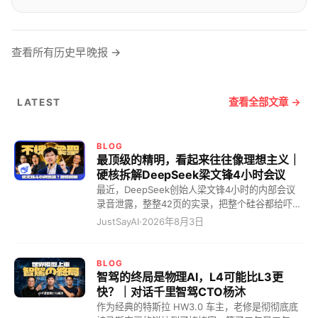
查看所有历史早晚报 →
查看全部文章 →
LATEST
BLOG
最顶级的精明，看起来往往像理想主义｜
硬核拆解DeepSeek梁文锋4小时会议
最近，DeepSeek创始人梁文锋4小时的内部会议
录音泄露，整整42页的实录，把整个硅谷都给吓惨
了。 全网都在疯狂造神，一口一个“梁圣”叫着，说
JustSayAI
·
2026年8月3日
他为了全人类大搞开源。但看完实录，我只能冷笑
一声：最顶级的精明，看起来往往像理想主义！ 10
个月回本的恐怖算计，AI界的农夫山泉 看硅谷那帮
BLOG
搞大模型的，有几个敢承认自己能赚钱的？梁圣仿
智驾的终局是物理AI，L4可能比L3更
佛在说：奥兄，我不是针对你，我是说在座的所有
快？｜对话千里智驾CTO杨沐
人都是垃圾！ 全网都在惊呼梁文锋是“赛博圣人”，
作为经典的特斯拉 HW3.0 车主，老修是彻彻底底
其实他是一个极其冷酷的“量化精算师”。 很多人不