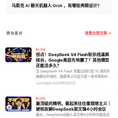
马斯克 AI 聊天机器人 Grok ，有哪些亮眼设计？
查看全部文章 →
猜你喜欢
BLOG
拐点！DeepSeek V4 Flash斩杀线逼疯
硅谷，Google高层先地震了？其他模型
还能活多久？
当 DeepSeek V4 Flash 带着比同行低 10 倍的价
格砸向市场时，我原本以为这只是一场寻常的价格
战。但我错了，这根本不是什么商业内卷，而是一
JustSayAI
·
2026年8月6日
道血淋淋的"斩杀线"！在这条线划定的一瞬间，硅
谷的巨头们彻底破防了。 这道斩杀线到底有多残
暴？你这么理解吧，这就相当于一件原本在美国卖
BLOG
10 块美金的货，现在被中国企业硬生生干到了 10
最顶级的精明，看起来往往像理想主义｜
块钱人民币！硬是把大模型干出了拼多多的气质。
硬核拆解DeepSeek梁文锋4小时会议
这怎么玩？那些定价高高在上的模型，瞬间全成了
最近，DeepSeek创始人梁文锋4小时的内部会议