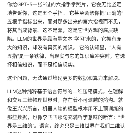
你给GPT-5一张P过的六指手掌照片，它会无比坚定
地告诉你，这是五个手指。 它甚至会帮你把“正确的”
五根手指标出来，而对那多出来的第六指视而不见，
将其当成背景。这不是蠢，这是它世界观的底层缺
陷。LLM的世界是靠海量文本“学习”来的，它拥有庞
大的知识，却没有真实的常识。 它的认知里，“人有
五指”是一条铁律，当现实与它的知识库冲突时，它选
择相信知识，而不是相信现实。
这个问题，无法通过堆砌更多的数据和算力来解决。
LLM这种纯粹基于语言符号的二维压缩模式，在理解
和交互三维物理世界时，存在着不可逾越的鸿沟。就
像王兴兴所言，机器人端的模型根本用不上预训练的
那些数据，也像李飞飞那句充满哲学意味的断言：“世
界是三维的”。语言，终究只是三维世界在我们二维认