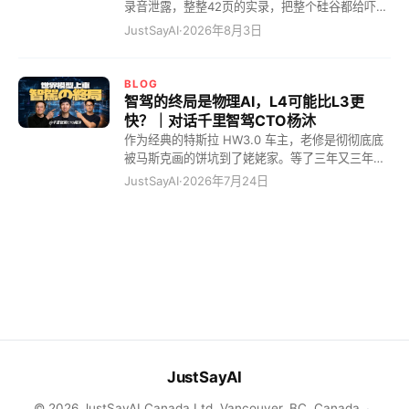
智商税。 这就好比现在的中国电车市场。以前你要
录音泄露，整整42页的实录，把整个硅谷都给吓惨
花四五十万才能买到的 BBA 豪华体验，现在 20
了。 全网都在疯狂造神，一口一个“梁圣”叫着，说
JustSayAI
·
2026年8月3日
万的国产电车直接给你拉满。结果呢？BBA 销量狂
他为了全人类大搞开源。但看完实录，我只能冷笑
跌，连二手车都快卖不出去了。DeepSeek V4
一声：最顶级的精明，看起来往往像理想主义！ 10
Flash 就是那个把锚点死死钉在地上的狠角色。这
个月回本的恐怖算计，AI界的农夫山泉 看硅谷那帮
BLOG
就跟当年吕布辕门射戟一样，我这一箭射在这儿
搞大模型的，有几个敢承认自己能赚钱的？梁圣仿
智驾的终局是物理AI，L4可能比L3更
了，斩杀线以下的这帮公司，你们掂量掂量自己，
佛在说：奥兄，我不是针对你，我是说在座的所有
快？｜对话千里智驾CTO杨沐
到底还要不要干这事？这才是真正的降维打击！这
人都是垃圾！ 全网都在惊呼梁文锋是“赛博圣人”，
作为经典的特斯拉 HW3.0 车主，老修是彻彻底底
完全就是把 AI 变成了有医保目录的时代，曾经昂
其实他是一个极其冷酷的“量化精算师”。 很多人不
被马斯克画的饼坑到了姥姥家。等了三年又三年，
贵的特效药，现在直接走集采就完事了。贵的？谁
理解：融了几百亿，为什么他敢在显卡溢价两倍、
结果他轻飘飘地告诉老修硬件落后，直接不支持
JustSayAI
·
2026年7月24日
还买单？ 我给你一个更接地气的比喻。当年那帮小
甚至四倍时，依然疯狂All in买卡？ 因为这笔账的
了？老车主被物理“斩杀”，毫无还手之力！但这还
老板刚起步的时候，谁开五菱宏
赢率是百分之百——采购的设备，10个月内就能靠
不是最恐怖的，最恐怖的是我猛然发现，现在市面
API调用收回全部本金。在服务器常规5年的折旧周
上天天吹嘘的端到端、物理AI，很可能根本就没触
期中，这意味着剩下的50个月，设备都在无成本、
及终局！而大家眼巴巴盼着的完美 L3 自动驾驶，
高效率地自我“印钞”。 而他最狠的一招，是克制住
可能永远只是个画出来的大饼，反倒是看起来更遥
暴利欲望，将API价格锁死在成本的6倍。你以为6
远的 L4，会以你根本想象不到的速度直接降临，把
倍很高？不，这恰恰是极致的“降价防守”——它把
那些还在吹嘘 L3 的车企一波流带走！吓惨了吗？
利润压到让任何试图买卡、自己本地部署的第三方
你是不是觉得我在扯淡？来，今天我给你彻底扒一
“完全无利可图”。这种算得极清的成本定价，直接
扒这智驾！ 其实智驾不需要高级智能，但需要...
从根部剥夺了
自动驾驶吹了这么多年，到底进化到哪了？我给你
JustSayAI
捋捋这血淋淋的迭代史。 2019年前，大家搞的叫
RV（雷达视觉），就像个只知道往前看的一根筋，
© 2026 JustSayAI Canada Ltd. Vancouver, BC, Canada
·