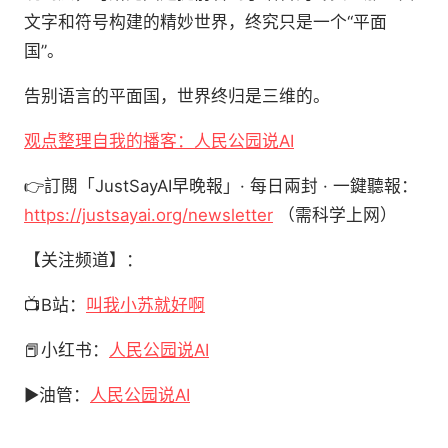
文字和符号构建的精妙世界，终究只是一个“平面
国”。
告别语言的平面国，世界终归是三维的。
观点整理自我的播客：人民公园说AI
👉訂閱「JustSayAI早晚報」· 每日兩封 · 一鍵聽報：
https://justsayai.org/newsletter
（需科学上网）
【关注频道】：
📺B站：
叫我小苏就好啊
📕小红书：
人民公园说AI
▶️油管：
人民公园说AI