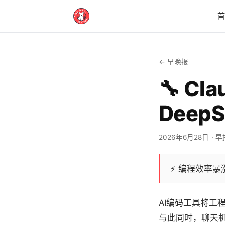
← 早晚报
🔧 C
Deep
2026年6月28日
· 早
⚡
编程效率暴
AI编码工具将
与此同时，聊天