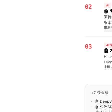
02
AI
🤖
阿特
根本
来源
评正
03
AI
🤖
Ha
Le
来源
难以
+7 条头条
🤖 Dee
🤖 亚洲