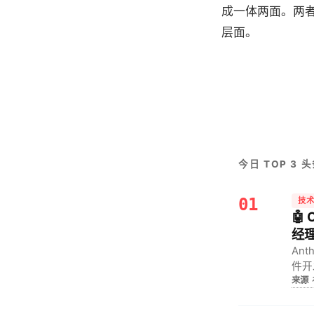
成一体两面。两
层面。
今日 TOP 3 
01
技
🤖
经
An
件开
来源
产品