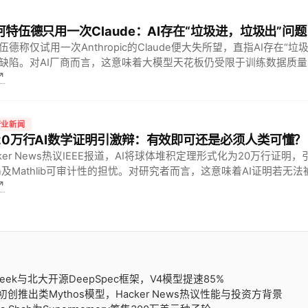
 阿特伍德只用一次Claude：AI存在“垃圾进，垃圾出”问题
伍德称仅试用一次Anthropic的Claude便大失所望，直指AI存在“
缺陷。对AI厂商而言，这意味着大模型天花板仍受限于训练数据质
↗
迫使行业正视底层数据治理。
行业新闻
 20万行AI数学证明引激辩：有效即可还是必须人类可懂？
cker News热议IEEE报道，AI将球体堆积定理形式化为20万行证明
an及Mathlib可审计性的担忧。对研究者而言，这意味着AI证明若无
↗
融入核心知识库并推动理论创新。
pSeek与北大开源DeepSpec框架，V4模型提速85%
AI初创推出类Mythos模型，Hacker News热议性能与投资方背景