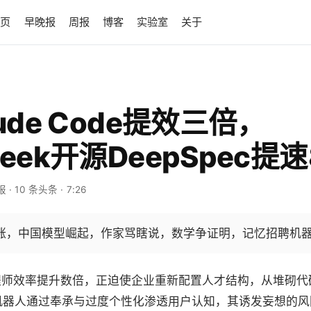
首页
早晚报
周报
博客
实验室
关于
laude Code提效三倍，
Seek开源DeepSpec提速
报
· 10 条头条
· 7:26
涨，中国模型崛起，作家骂瞎说，数学争证明，记忆招聘机
工程师效率提升数倍，正迫使企业重新配置人才结构，从堆砌代
机器人通过奉承与过度个性化渗透用户认知，其诱发妄想的风