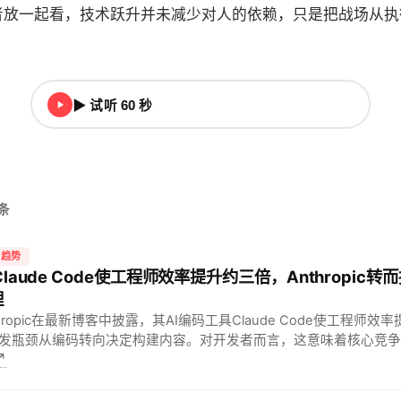
者放一起看，技术跃升并未减少对人的依赖，只是把战场从执
▶ 试听 60 秒
头条
术趋势
 Claude Code使工程师效率提升约三倍，Anthropic
理
thropic在最新博客中披露，其AI编码工具Claude Code使工程师
发瓶颈从编码转向决定构建内容。对开发者而言，这意味着核心竞争
↗
决策能力；对公司而言，产品经理角色将更加关键且需求增长。