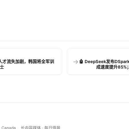
→
abet人才流失加剧，韩国将全军训
🤖 DeepSeek发布DSp
士
成速度提升85%
, Canada
·
长内容媒体 · 每日情报