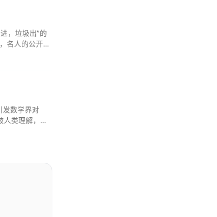
垃圾进，垃圾出”的
量，名人的公开批
，引发数学界对
法被人类理解，将