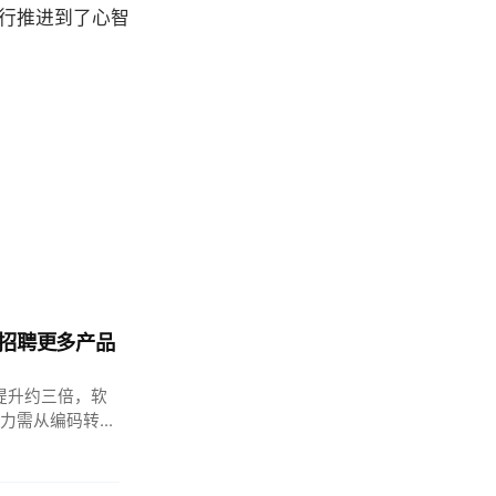
行推进到了心智
转而招聘更多产品
效率提升约三倍，软
力需从编码转向