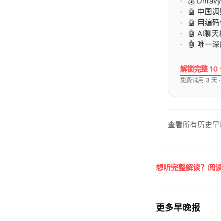
💰 Dhr
🤖 中
🤖 用编
🤖 AI
🤖 唯
解锁完整 10
免费试用 3 天 
查看所有历史早
想听完整解读？阅读
更多早晚报