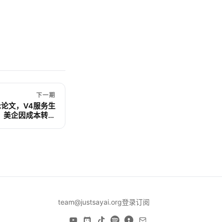
下一期
ark论文，V4服务生
；美企因成本转向
DeepSeek
team@justsayai.org
登录
订阅