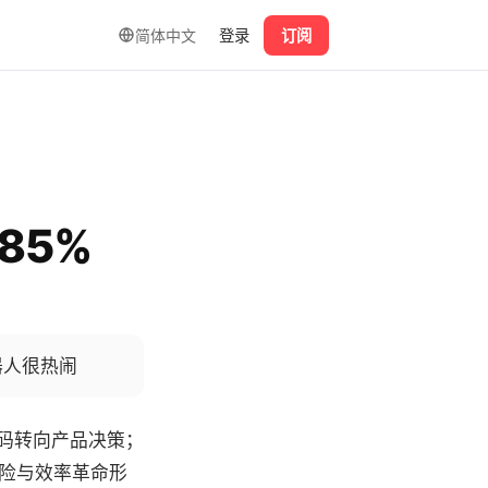
简体中文
登录
订阅
85%
器人很热闹
码转向产品决策；
险与效率革命形