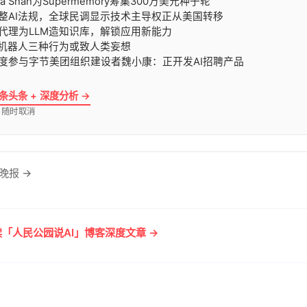
avya Shah为Supermemory筹集300万美元种子轮
国调整AI法规，全球民调显示技术主导权正从美国转移
码代理为LLM造知识库，解锁应用新能力
聊天机器人三种行为或致人类妄想
一深度参与字节美团组织建设者魏小康：正开发AI招聘产品
 条头条 + 深度分析 →
· 随时取消
晚报 →
「人民公园说AI」博客深度文章 →