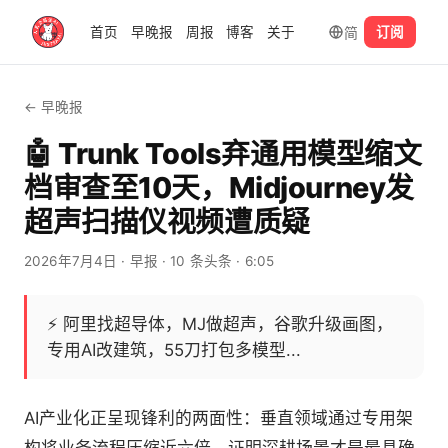
简
首页
早晚报
周报
博客
关于
订阅
← 早晚报
🤖 Trunk Tools弃通用模型缩文
档审查至10天，Midjourney发
超声扫描仪视频遭质疑
2026年7月4日
· 早报
· 10 条头条
· 6:05
⚡
阿里找超导体，MJ做超声，谷歌升级画图，
专用AI改建筑，55刀打包多模型...
AI产业化正呈现锋利的两面性：垂直领域通过专用架