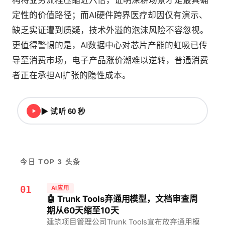
构将业务流程压缩近六倍，证明深耕场景才是最具确
定性的价值路径；而AI硬件跨界医疗却因仅有演示、
缺乏实证遭到质疑，技术外溢的泡沫风险不容忽视。
更值得警惕的是，AI数据中心对芯片产能的虹吸已传
导至消费市场，电子产品涨价潮难以逆转，普通消费
者正在承担AI扩张的隐性成本。
▶ 试听 60 秒
今日 TOP 3 头条
01
AI应用
🤖 Trunk Tools弃通用模型，文档审查周
期从60天缩至10天
建筑项目管理公司Trunk Tools宣布放弃通用模