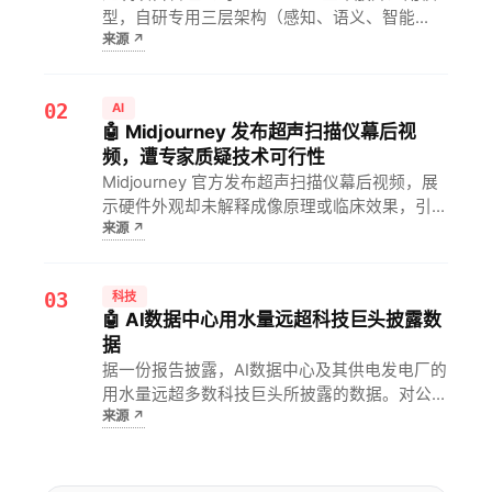
型，自研专用三层架构（感知、语义、智能
来源
↗
体），成功将文档审查周期从60天压缩至10
天，效率提升6倍。对行业项目管理者而言，这
展示了专用AI模型在复杂流程中实现显著降本增
02
AI
效的可行性，加速项目…
🤖 Midjourney 发布超声扫描仪幕后视
频，遭专家质疑技术可行性
Midjourney 官方发布超声扫描仪幕后视频，展
示硬件外观却未解释成像原理或临床效果，引发
来源
↗
专家质疑。对医疗 AI 从业者而言，这意味着仅
凭产品演示无法绕过监管审批与实测数据，技术
落地仍需回归临床验证。
03
科技
🤖 AI数据中心用水量远超科技巨头披露数
据
据一份报告披露，AI数据中心及其供电发电厂的
用水量远超多数科技巨头所披露的数据。对公众
来源
↗
和环保组织而言，这意味着AI发展可能加剧水资
源短缺问题。