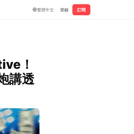
繁體中文
登錄
訂閱
ive！
炮講透