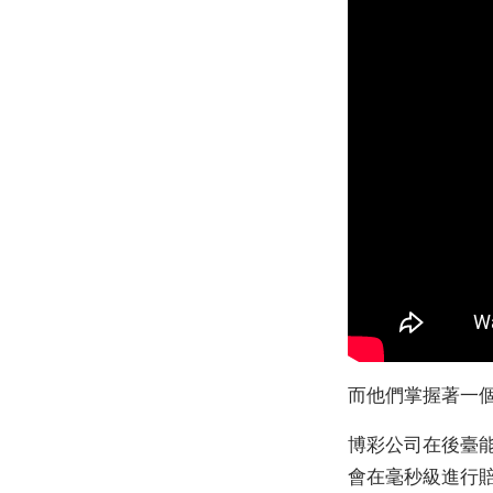
而他們掌握著一
博彩公司在後臺
會在毫秒級進行