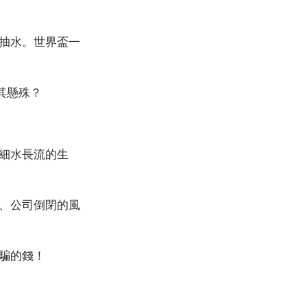
抽水。世界盃一
其懸殊？
細水長流的生
、公司倒閉的風
騙的錢！