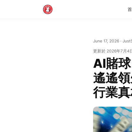
June 17, 2026
· Just
更新於
2026年7月4
AI賭球
遙遙領
行業真