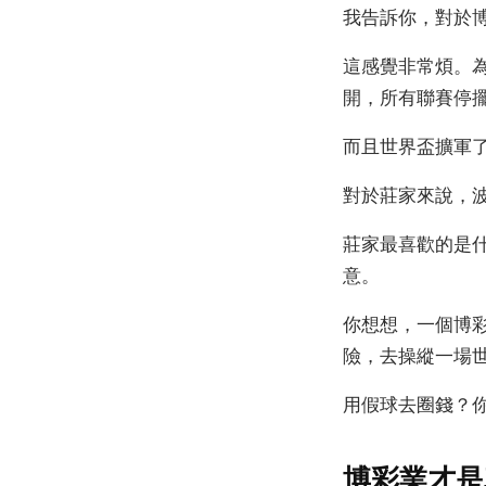
我告訴你，對於
這感覺非常煩。
開，所有聯賽停
而且世界盃擴軍了
對於莊家來說，
莊家最喜歡的是
意。
你想想，一個博
險，去操縱一場
用假球去圈錢？
博彩業才是真