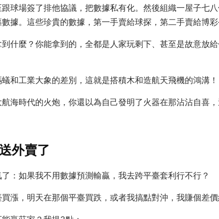
至跟球場簽了排他協議，把數據私有化。然後組織一屋子七八
摳數據。這些珍貴的數據，第一手賣給球探，第二手賣給博彩
拿到什麼？你能拿到的，全都是人家玩剩下、甚至是故意放給
螞蟻和工業大象的差別，這就是搭積木和造航天飛機的鴻溝！
大航海時代的火炮，你還以為自己發明了火器在那沾沾自喜，
送外賣了
氣了：如果我不用數據預測輸贏，我去跨平臺套利行不行？
臺買漲，明天在那個平臺買跌，或者我搞點對沖，我賺個差價