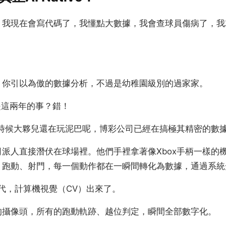
，我現在會寫代碼了，我懂點大數據，我會查球員傷病了，我
！
，你引以為傲的數據分析，不過是幼稚園級別的過家家。
是這兩年的事？錯！
那時候大夥兒還在玩泥巴呢，博彩公司已經在搞極其精密的數
派人直接潛伏在球場裡。他們手裡拿著像Xbox手柄一樣的
、跑動、射門，每一個動作都在一瞬間轉化為數據，通過系統
0時代，計算機視覺（CV）出來了。
的攝像頭，所有的跑動軌跡、越位判定，瞬間全部數字化。