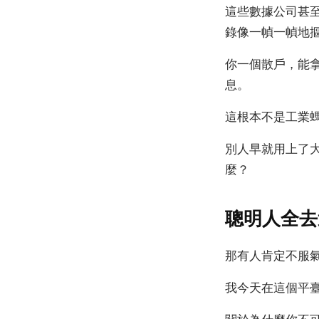
這些數據公司甚
錄像一幀一幀地
你一個散戶，能
息。
這根本不是工業
別人早就用上了
麼？
聰明人全去
那有人肯定不服
我今天在這個平