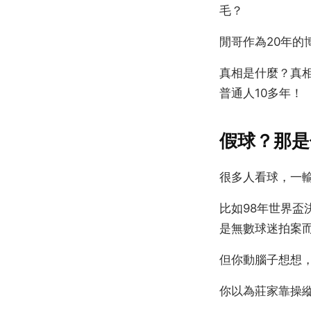
毛？
閒哥作為20年的
真相是什麼？真相
普通人10多年！
假球？那是
很多人看球，一
比如98年世界盃
是無數球迷拍案
但你動腦子想想
你以為莊家靠操