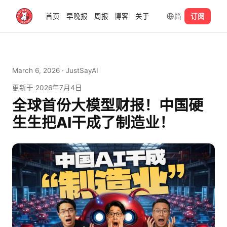
简
首页
早晚报
周报
博客
关于
订阅
March 6, 2026
· JustSayAI
更新于
2026年7月4日
全球首份大模型财报！中国硬
生生把AI干成了制造业！