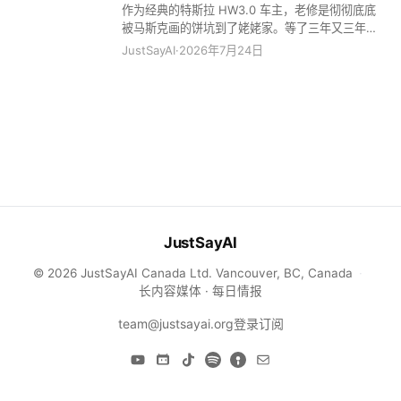
人都是垃圾！ 全网都在惊呼梁文锋是“赛博圣人”，
作为经典的特斯拉 HW3.0 车主，老修是彻彻底底
完全就是把 AI 变成了有医保目录的时代，曾经昂
其实他是一个极其冷酷的“量化精算师”。 很多人不
被马斯克画的饼坑到了姥姥家。等了三年又三年，
贵的特效药，现在直接走集采就完事了。贵的？谁
理解：融了几百亿，为什么他敢在显卡溢价两倍、
结果他轻飘飘地告诉老修硬件落后，直接不支持
JustSayAI
·
2026年7月24日
还买单？ 我给你一个更接地气的比喻。当年那帮小
甚至四倍时，依然疯狂All in买卡？ 因为这笔账的
了？老车主被物理“斩杀”，毫无还手之力！但这还
老板刚起步的时候，谁开五菱宏
赢率是百分之百——采购的设备，10个月内就能靠
不是最恐怖的，最恐怖的是我猛然发现，现在市面
API调用收回全部本金。在服务器常规5年的折旧周
上天天吹嘘的端到端、物理AI，很可能根本就没触
期中，这意味着剩下的50个月，设备都在无成本、
及终局！而大家眼巴巴盼着的完美 L3 自动驾驶，
高效率地自我“印钞”。 而他最狠的一招，是克制住
可能永远只是个画出来的大饼，反倒是看起来更遥
暴利欲望，将API价格锁死在成本的6倍。你以为6
远的 L4，会以你根本想象不到的速度直接降临，把
倍很高？不，这恰恰是极致的“降价防守”——它把
那些还在吹嘘 L3 的车企一波流带走！吓惨了吗？
利润压到让任何试图买卡、自己本地部署的第三方
你是不是觉得我在扯淡？来，今天我给你彻底扒一
“完全无利可图”。这种算得极清的成本定价，直接
扒这智驾！ 其实智驾不需要高级智能，但需要...
从根部剥夺了
自动驾驶吹了这么多年，到底进化到哪了？我给你
JustSayAI
捋捋这血淋淋的迭代史。 2019年前，大家搞的叫
RV（雷达视觉），就像个只知道往前看的一根筋，
© 2026 JustSayAI Canada Ltd. Vancouver, BC, Canada
·
两眼一抹黑。到了2022年，搞出了 BEV（鸟瞰
长内容媒体 · 每日情报
图），把侧面7个摄像头加上前面的主激光雷达拼
接起来，算是开了个360度全景天眼，终于跟人类
team@justsayai.org
登录
订阅
的视角完全对标了。到了2025年，也就是现在，端
到端火了，大家都觉得自动驾驶已经牛逼坏了，恨
不得立刻撒手不管了。 但你真以为它长脑子了