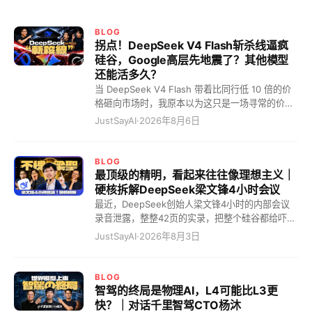
BLOG
拐点！DeepSeek V4 Flash斩杀线逼疯
硅谷，Google高层先地震了？其他模型
还能活多久？
当 DeepSeek V4 Flash 带着比同行低 10 倍的价
格砸向市场时，我原本以为这只是一场寻常的价格
战。但我错了，这根本不是什么商业内卷，而是一
JustSayAI
·
2026年8月6日
道血淋淋的"斩杀线"！在这条线划定的一瞬间，硅
谷的巨头们彻底破防了。 这道斩杀线到底有多残
暴？你这么理解吧，这就相当于一件原本在美国卖
BLOG
10 块美金的货，现在被中国企业硬生生干到了 10
最顶级的精明，看起来往往像理想主义｜
块钱人民币！硬是把大模型干出了拼多多的气质。
硬核拆解DeepSeek梁文锋4小时会议
这怎么玩？那些定价高高在上的模型，瞬间全成了
最近，DeepSeek创始人梁文锋4小时的内部会议
智商税。 这就好比现在的中国电车市场。以前你要
录音泄露，整整42页的实录，把整个硅谷都给吓惨
花四五十万才能买到的 BBA 豪华体验，现在 20
了。 全网都在疯狂造神，一口一个“梁圣”叫着，说
JustSayAI
·
2026年8月3日
万的国产电车直接给你拉满。结果呢？BBA 销量狂
他为了全人类大搞开源。但看完实录，我只能冷笑
跌，连二手车都快卖不出去了。DeepSeek V4
一声：最顶级的精明，看起来往往像理想主义！ 10
Flash 就是那个把锚点死死钉在地上的狠角色。这
个月回本的恐怖算计，AI界的农夫山泉 看硅谷那帮
BLOG
就跟当年吕布辕门射戟一样，我这一箭射在这儿
搞大模型的，有几个敢承认自己能赚钱的？梁圣仿
智驾的终局是物理AI，L4可能比L3更
了，斩杀线以下的这帮公司，你们掂量掂量自己，
佛在说：奥兄，我不是针对你，我是说在座的所有
快？｜对话千里智驾CTO杨沐
到底还要不要干这事？这才是真正的降维打击！这