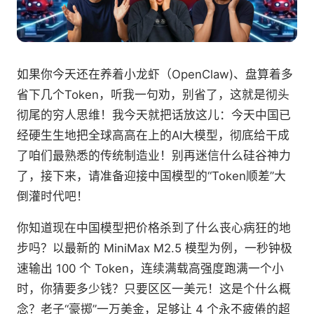
如果你今天还在养着小龙虾（OpenClaw)、盘算着多
省下几个Token，听我一句劝，别省了，这就是彻头
彻尾的穷人思维！我今天就把话放这儿：今天中国已
经硬生生地把全球高高在上的AI大模型，彻底给干成
了咱们最熟悉的传统制造业！别再迷信什么硅谷神力
了，接下来，请准备迎接中国模型的“Token顺差”大
倒灌时代吧！
你知道现在中国模型把价格杀到了什么丧心病狂的地
步吗？以最新的 MiniMax M2.5 模型为例，一秒钟极
速输出 100 个 Token，连续满载高强度跑满一个小
时，你猜要多少钱？只要区区一美元！这是个什么概
念？老子“豪掷”一万美金，足够让 4 个永不疲倦的超