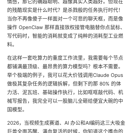
情感，那它的确越聪明、越像真实人类越好。但现在
的残酷现实是什么时代？是杀戮般的任务执行时代！
当你不再像傻子一样面对一个可悲的聊天框，而是像
操作 OpenClaw 那样直接放权接管电脑替你点鼠标、
写代码时，智能的消耗就变成了纯粹的消耗型工业燃
料。
在这样一套吃算力的重度工作流里，我需要每个节点
都铺满最顶级、最昂贵的算力模型吗？根本不需要。
举个极端的例子，我可以花大价钱调用Claude Opus
做极其复杂任务的逻辑拆解，但剩下的那 80% 的体
力活、泥瓦班、基础操作执行，比如哐哐敲代码、机
械写报告，我完全可以一股脑儿全砸给便宜大碗的中
国模型。
2026，当视频生成赛道、AI 办公和AI编码这三大吸金
巨兽全面苏醒、满血复活的时候，你知道这个嗜血的