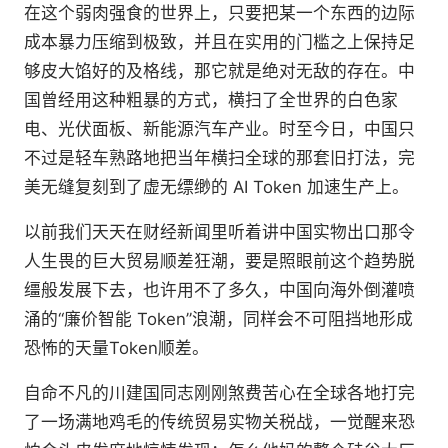
在这个弱肉强食的世界上，只要把某一个东西的边际
成本暴力压缩到极致，并且在实用的门槛之上保持足
够皮大馅好的及格线，那它就是绝对无敌的存在。中
国曾经用这种粗暴的方式，横扫了全世界的白色家
电、光伏面板、新能源汽车产业。时至今日，中国只
不过是轻车熟路地把当年横扫全球的那套旧打法，完
美无缝复刻到了虚无缥缈的 AI Token 加速生产上。
以前我们天天在财经新闻里听着讲中国实物出口那令
人生畏的巨大贸易顺差狂潮，要是照眼前这个趋势脱
缰般发展下去，也许用不了多久，中国向海外倒灌喷
涌的“廉价智能 Token”浪潮，同样会不可阻挡地形成
恐怖的天量Token顺差。
自命不凡的川建国同志刚刚煞费苦心在全球各地打完
了一场满地鸡毛的传统贸易实物关税战，一觉醒来恐