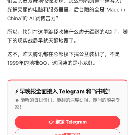
怕会头皮发麻地惊悚发现：怎么他妈的整个硅谷大厂
光鲜亮丽的电脑和服务器里，后台跑的全是“Made in
China”的 AI 赛博苦力？
所以，快别在这里跪舔吹捧什么虚无缥缈的AGI了，脚
下的现实战局早就天翻地覆了。
这不，昨天腾讯都在总部楼下搞公益装机了，不是
1999年的地推QQ，这回装的是小龙虾。
⚡️ 早晚报全面接入 Telegram 和飞书啦！
🔥 能听的每日资讯、能翻的深度研报、能问的随身专
家！
👉 绑定 Telegram