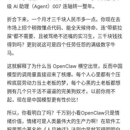
级 AI 助理（Agent）007 连轴转一整年。
折合下来，一个月才三千块人民币多一点。你现在去
市场上招个稍微懂点代码、能全天候待命、连“带薪拉
屎”都不需要、且被骂绝不还嘴的实习生，三千块钱找
得到吗？更别说这可是四个任劳任怨的满级数字牛
马。
这就解释了为什么当 OpenClaw 横空出世，反而中国
模型的调用量直接迎来了核爆。每个人心里都有个压
榨底层劳动力当土老板的梦，每个心黑的土老板都想
拥有几个只干活不逼逼的完美狗奴才。以前你用不
起，现在是中国模型更有性价比！
所以，你看明白了吗？千万别小看OpenClaw只是情
绪价值，情绪可是人类最伟大的生产力啊！在软件工
程里那个著名的《人月神话》法则中早就写得明明白