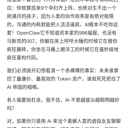
白：你就算找来9个孕妇齐上阵，也绝对生不出一个
刚满月的孩子，因为人类的协作效率是有绝对极限
的，沟通的内耗就能把人活活逼疯。AI根本不吃你这
套！OpenClaw它不知道资本家的996福报，也没有
马斯克的007，你躺在床上呼呼大睡的时候它在替你
疯狂搬砖，你坐在马桶上磨洋工的时候它在毫秒级地
疯狂重构代码。
我们必须抛开幻想看清一个赤裸裸的事实：未来谁掌
控了最廉价、最高效的 Token 资产，谁就死死扼住了
AI 帝国的咽喉。
有人偏要抬杠说，我不信，AI 不是越拔尖越聪明越好
吗？
对，如果你只是用 AI 来当个善解人意的虚拟女友聊聊