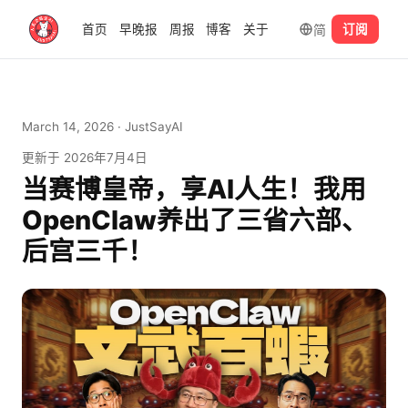
简
首页
早晚报
周报
博客
关于
订阅
March 14, 2026
· JustSayAI
更新于
2026年7月4日
当赛博皇帝，享AI人生！我用
OpenClaw养出了三省六部、
后宫三千！