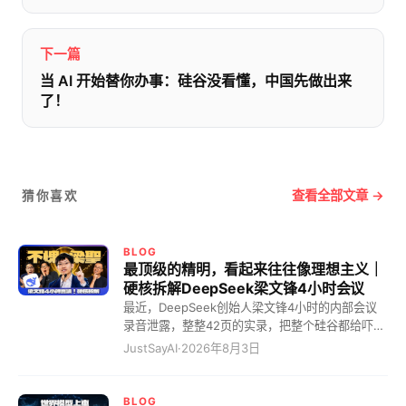
下一篇
当 AI 开始替你办事：硅谷没看懂，中国先做出来
了！
查看全部文章 →
猜你喜欢
BLOG
最顶级的精明，看起来往往像理想主义｜
硬核拆解DeepSeek梁文锋4小时会议
最近，DeepSeek创始人梁文锋4小时的内部会议
录音泄露，整整42页的实录，把整个硅谷都给吓惨
了。 全网都在疯狂造神，一口一个“梁圣”叫着，说
JustSayAI
·
2026年8月3日
他为了全人类大搞开源。但看完实录，我只能冷笑
一声：最顶级的精明，看起来往往像理想主义！ 10
个月回本的恐怖算计，AI界的农夫山泉 看硅谷那帮
BLOG