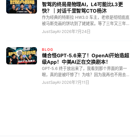
搞大模型的，有几个敢承认自己能赚钱的？梁圣仿
智驾的终局是物理AI，L4可能比L3更
佛在说：奥兄，我不是针对你，我是说在座的所有
快？｜对话千里智驾CTO杨沐
人都是垃圾！ 全网都在惊呼梁文锋是“赛博圣人”，
作为经典的特斯拉 HW3.0 车主，老修是彻彻底底
其实他是一个极其冷酷的“量化精算师”。 很多人不
被马斯克画的饼坑到了姥姥家。等了三年又三年，
理解：融了几百亿，为什么他敢在显卡溢价两倍、
结果他轻飘飘地告诉老修硬件落后，直接不支持
JustSayAI
·
2026年7月24日
甚至四倍时，依然疯狂All in买卡？ 因为这笔账的
了？老车主被物理“斩杀”，毫无还手之力！但这还
赢率是百分之百——采购的设备，10个月内就能靠
不是最恐怖的，最恐怖的是我猛然发现，现在市面
API调用收回全部本金。在服务器常规5年的折旧周
上天天吹嘘的端到端、物理AI，很可能根本就没触
BLOG
期中，这意味着剩下的50个月，设备都在无成本、
及终局！而大家眼巴巴盼着的完美 L3 自动驾驶，
缝合怪GPT-5.6来了！OpenAI开始造超
高效率地自我“印钞”。 而他最狠的一招，是克制住
可能永远只是个画出来的大饼，反倒是看起来更遥
级App！中美AI正在交换剧本！
暴利欲望，将API价格锁死在成本的6倍。你以为6
远的 L4，会以你根本想象不到的速度直接降临，把
GPT-5.6 终于放出来了，我看到那个界面的第一
倍很高？不，这恰恰是极致的“降价防守”——它把
那些还在吹嘘 L3 的车企一波流带走！吓惨了吗？
眼，真的是被吓惨了！为啥？因为我再也不用去求
利润压到让任何试图买卡、自己本地部署的第三方
你是不是觉得我在扯淡？来，今天我给你彻底扒一
Claude Fable 5 这个老油条了！ 我最近用 Fable
JustSayAI
·
2026年7月11日
“完全无利可图”。这种算得极清的成本定价，直接
扒这智驾！ 其实智驾不需要高级智能，但需要...
5 简直要吐血，他就跟我们以前在公司里遇到的那
从根部剥夺了
自动驾驶吹了这么多年，到底进化到哪了？我给你
种架构师一模一样：技术确实牛逼，但他推锅能力
捋捋这血淋淋的迭代史。 2019年前，大家搞的叫
也是天下无敌啊！你想一想，你以前在公司里遇到
RV（雷达视觉），就像个只知道往前看的一根筋，
那种老鸟，你问他个事儿，他直接跟你打太极！“哎
两眼一抹黑。到了2022年，搞出了 BEV（鸟瞰
呀，这个涉及到安全问题呀，那个不符合规范呀。”
图），把侧面7个摄像头加上前面的主激光雷达拼
他天天把那些政治正确挂在嘴边，跟你装死。甚至
接起来，算是开了个360度全景天眼，终于跟人类
表面上答应你，转头就甩给小弟做一个 50 分的残
的视角完全对标了。到了2025年，也就是现在，端
次品应付了事。这种打工人的苦，我居然在 AI 身
到端火了，大家都觉得自动驾驶已经牛逼坏了，恨
上又受了一遍，真的是贱兮兮的！我天天蹲在他旁