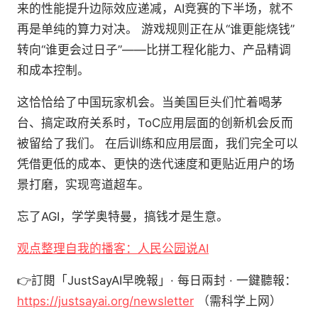
来的性能提升边际效应递减，AI竞赛的下半场，就不
再是单纯的算力对决。 游戏规则正在从“谁更能烧钱”
转向“谁更会过日子”——比拼工程化能力、产品精调
和成本控制。
这恰恰给了中国玩家机会。当美国巨头们忙着喝茅
台、搞定政府关系时，ToC应用层面的创新机会反而
被留给了我们。 在后训练和应用层面，我们完全可以
凭借更低的成本、更快的迭代速度和更贴近用户的场
景打磨，实现弯道超车。
忘了AGI，学学奥特曼，搞钱才是生意。
观点整理自我的播客：人民公园说AI
👉訂閱「JustSayAI早晚報」· 每日兩封 · 一鍵聽報：
https://justsayai.org/newsletter
（需科学上网）