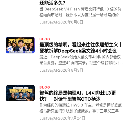
还能活多久？
当 DeepSeek V4 Flash 带着比同行低 10 倍的价
格砸向市场时，我原本以为这只是一场寻常的价格
战。但我错了，这根本不是什么商业内卷，而是一
JustSayAI
·
2026年8月6日
道血淋淋的"斩杀线"！在这条线划定的一瞬间，硅
谷的巨头们彻底破防了。 这道斩杀线到底有多残
暴？你这么理解吧，这就相当于一件原本在美国卖
BLOG
10 块美金的货，现在被中国企业硬生生干到了 10
最顶级的精明，看起来往往像理想主义｜
块钱人民币！硬是把大模型干出了拼多多的气质。
硬核拆解DeepSeek梁文锋4小时会议
这怎么玩？那些定价高高在上的模型，瞬间全成了
最近，DeepSeek创始人梁文锋4小时的内部会议
智商税。 这就好比现在的中国电车市场。以前你要
录音泄露，整整42页的实录，把整个硅谷都给吓惨
花四五十万才能买到的 BBA 豪华体验，现在 20
了。 全网都在疯狂造神，一口一个“梁圣”叫着，说
JustSayAI
·
2026年8月3日
万的国产电车直接给你拉满。结果呢？BBA 销量狂
他为了全人类大搞开源。但看完实录，我只能冷笑
跌，连二手车都快卖不出去了。DeepSeek V4
一声：最顶级的精明，看起来往往像理想主义！ 10
Flash 就是那个把锚点死死钉在地上的狠角色。这
个月回本的恐怖算计，AI界的农夫山泉 看硅谷那帮
BLOG
就跟当年吕布辕门射戟一样，我这一箭射在这儿
搞大模型的，有几个敢承认自己能赚钱的？梁圣仿
智驾的终局是物理AI，L4可能比L3更
了，斩杀线以下的这帮公司，你们掂量掂量自己，
佛在说：奥兄，我不是针对你，我是说在座的所有
快？｜对话千里智驾CTO杨沐
到底还要不要干这事？这才是真正的降维打击！这
人都是垃圾！ 全网都在惊呼梁文锋是“赛博圣人”，
作为经典的特斯拉 HW3.0 车主，老修是彻彻底底
完全就是把 AI 变成了有医保目录的时代，曾经昂
其实他是一个极其冷酷的“量化精算师”。 很多人不
被马斯克画的饼坑到了姥姥家。等了三年又三年，
贵的特效药，现在直接走集采就完事了。贵的？谁
理解：融了几百亿，为什么他敢在显卡溢价两倍、
结果他轻飘飘地告诉老修硬件落后，直接不支持
JustSayAI
·
2026年7月24日
还买单？ 我给你一个更接地气的比喻。当年那帮小
甚至四倍时，依然疯狂All in买卡？ 因为这笔账的
了？老车主被物理“斩杀”，毫无还手之力！但这还
老板刚起步的时候，谁开五菱宏
赢率是百分之百——采购的设备，10个月内就能靠
不是最恐怖的，最恐怖的是我猛然发现，现在市面