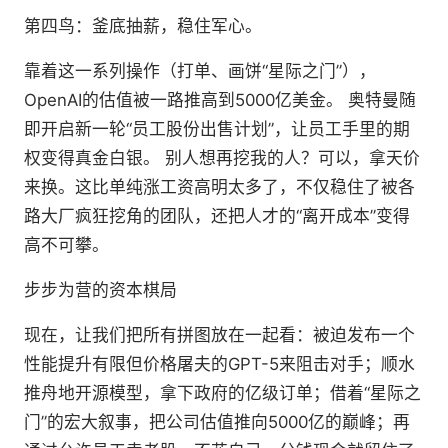
第四鸟：釜底抽薪，稳住军心。
靠着这一系列操作（打单、画饼“星际之门”），
OpenAI的估值被一路推高到5000亿美金。 奥特曼随
即开启新一轮“员工股份出售计划”，让员工手里的期
权变得真金白银。 别人想再挖我的人？可以，拿天价
来换。这比单纯涨工资高明太多了，不仅稳住了被各
路大厂疯狂挖角的团队，还把人才的“离开成本”变得
高不可攀。
步步为营的资本棋局
现在，让我们把所有拼图放在一起看：被迫发布一个
性能提升有限但价格屠夫的GPT-5来阻击对手；顺水
推舟地开源模型，拿下政府的亿级订单；借着“星际之
门”的宏大叙事，把公司估值推向5000亿的巅峰；再