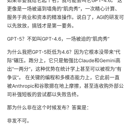
如果非要我给它起个名，我可能会叫它GPT-4.6。 这
更像是一场被逼到墙角的“肌肉秀”，一次精心计算、
服务于商业和资本的精准操作。说白了，AGI的研发可
以先放放，搞钱才是第一要务。
GPT-5？不如叫GPT-4.6，一场被迫的“肌肉秀”
为什么我把GPT-5贬低为4.6？因为它根本没带来“代
际”碾压。跑分上，它只是勉强比Claude和Gemini高
出“一两分”，这种优势在统计学上甚至可以被视为“有
争议”。 在关键的编程和多模态能力上，它此前一直
被Anthropic和谷歌摁在地上摩擦，甚至连收购外部公
司补强短板的尝试都以失败告终。
那为什么非在这个时候发布？答案是：
非发不可。