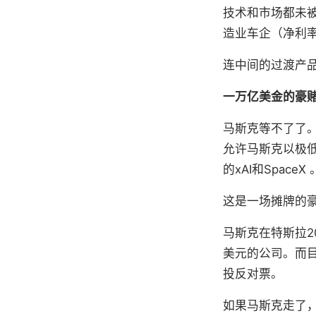
技术和市场都未被
造业车企（净利率
连中间的过渡产品
一万亿美金的豪
马斯克等不了了
允许马斯克以极
的xAI和SpaceX 
这是一场摊牌的豪
马斯克在特斯拉2
美元的公司。而
投反对票。
如果马斯克走了，