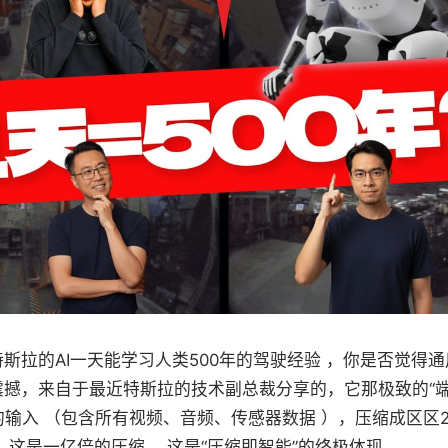
斯拉的AI一天能学习人类500年的驾驶经验 ，你是否觉得
撼，来自于最近特斯拉的技术副总裁分享的，它那极致的“端
n的输入 （包含所有视频、音频、传感器数据 ），压缩成区区2
。这是一亿倍的压缩 ，这是“压缩即智能”的终极体现 。