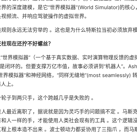
的深度建模，是它“世界模拟器”(World Simulator)的
头视频流、并响应驾驶操作的虚拟世界。
类规则永远无法穷举的 。这也是为什么特斯拉当初必须放弃
天柱现在还拧不好螺丝？
过“世界模拟器”（一个基于真实数据、实时演算物理反馈的虚
上是闭环的。但要支撑万亿市值，故事必须讲到“机器人”。Ash
模拟器”和神经网络，“同样无缝地”(most seamlessly)
机器人上。
个轮子到两只手，这个跨越几乎是失败的 。
责人最近离职了，据说就是因为灵巧手的问题搞不定 。马斯
有和人一样的手，才能使用人类社会现有的工具 。这个逻辑
程上根本造不出来 。波士顿动力都妥协用了三指爪 ，而马