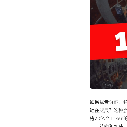
如果我告诉你，特
近在咫尺？这种震
将20亿个Toke
——转向和加速 