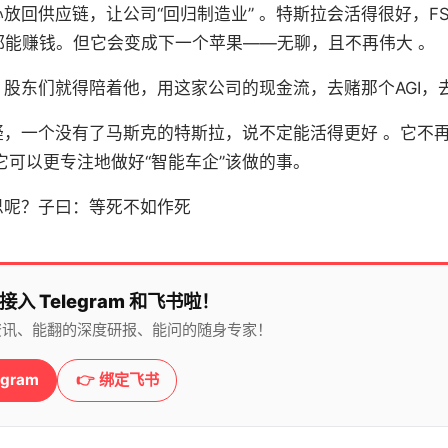
放回供应链，让公司“回归制造业” 。特斯拉会活得很好，FS
储能 都能赚钱。但它会变成下一个苹果——无聊，且不再伟大 。
股东们就得陪着他，用这家公司的现金流，去赌那个AGI，
疑，一个没有了马斯克的特斯拉，说不定能活得更好 。它不
它可以更专注地做好“智能车企”该做的事。
思呢？子曰：等死不如作死
接入 Telegram 和飞书啦！
日资讯、能翻的深度研报、能问的随身专家！
egram
👉 绑定飞书