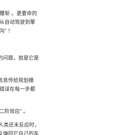
腰斩 。更要命的
，从自动驾驶到擎
沟” ！
的问题，就是它是
信息传给规划模
错误在每一步都
二阶效应” 。
在人类还未反应时，
反弹回它自己的车