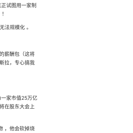
克正试图用一家制
 ！
无法规模化 。
的薪酬包（这将
斯拉，专心搞我
为一家市值25万亿
将在股东大会上
物 ，他会砍掉烧