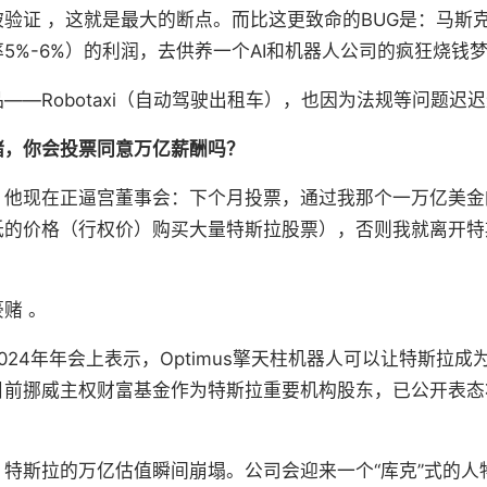
验证 ，这就是最大的断点。而比这更致命的BUG是：马斯
5%-6%）的利润，去供养一个AI和机器人公司的疯狂烧钱梦
——Robotaxi（自动驾驶出租车），也因为法规等问题迟迟
赌，你会投票同意万亿薪酬吗？
。他现在正逼宫董事会：下个月投票，通过我那个一万亿美金
低的价格（行权价）购买大量特斯拉股票），否则我就离开特
。
赌 。
024年年会上表示，Optimus擎天柱机器人可以让特斯拉成
目前挪威主权财富基金作为特斯拉重要机构股东，已公开表态
特斯拉的万亿估值瞬间崩塌。公司会迎来一个“库克”式的人