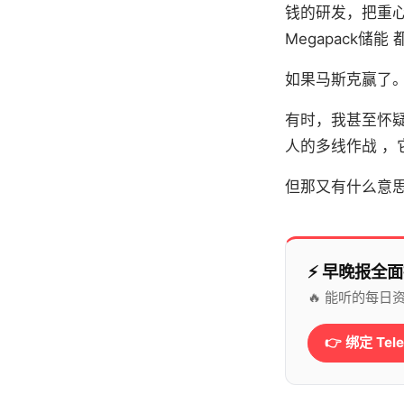
钱的研发，把重心
Megapack
如果马斯克赢了。
有时，我甚至怀
人的多线作战 ，
但那又有什么意
⚡️ 早晚报全面
🔥 能听的每
👉 绑定 Tel