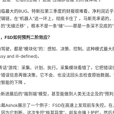
临最大的BUG。特斯拉第三季度的财报很难看，净利润近乎
辑链，在“机器人”这一环上，彻底卡住了 。马斯克承诺的
s）的“无缝迁移” ，根本不是一条“缝”——那是一条深不见底的“
”，FSD如何预判二阶效应？
驾驶，都是“模块化”的：感知、决策、控制。这种模式最大
 and ill-defined)。
传话”游戏：采集、计划、执行。采集模块看错了，它把错误
于错误信息再做决策，它不会、也没法回头去检查原始数据。
智能的下降 。
最新进展后的“端到端”模型，甚至能做到人类无法企及的“预判
裁Ashok展示了一个例子：FSD在高速上发现前车失控。
因为它判断，这次失控“极其异常”，前车会撞上护栏，然后