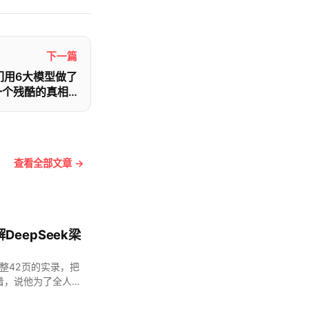
下一篇
们用6大模型做了
一个残酷的真相…
查看全部文章 →
eepSeek梁
整整42页的实录，把
着，说他为了全人类
起来往往像理想主