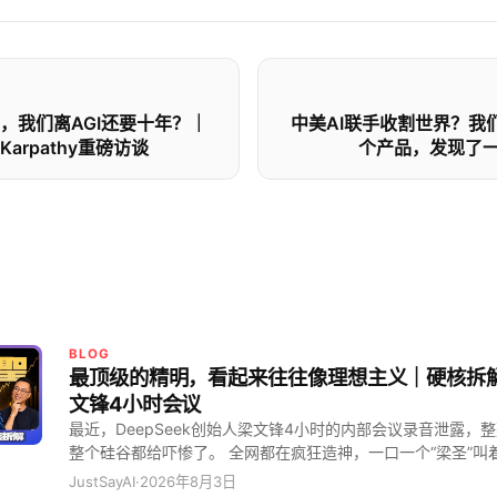
，我们离AGI还要十年？｜
中美AI联手收割世界？我
arpathy重磅访谈
个产品，发现了
BLOG
最顶级的精明，看起来往往像理想主义｜硬核拆解D
文锋4小时会议
最近，DeepSeek创始人梁文锋4小时的内部会议录音泄露，
整个硅谷都给吓惨了。 全网都在疯狂造神，一口一个“梁圣”叫
大搞开源。但看完实录，我只能冷笑一声：最顶级的精明，看
JustSayAI
·
2026年8月3日