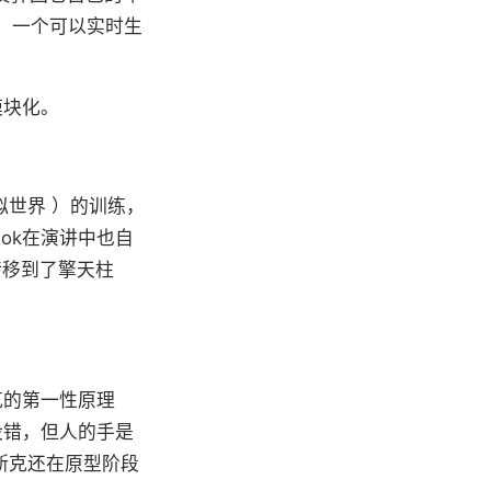
核心，一个可以实时生
模块化。
拟世界 ）的训练，
ok在演讲中也自
 转移到了擎天柱
克的第一性原理
没错，但人的手是
斯克还在原型阶段