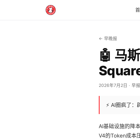
← 早晚报
🤖 马
Squa
2026年7月2日
· 早
⚡
AI圈疯了
AI基础设施的降
V4的Token成