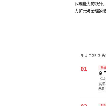
代理能力的跃升，
力扩张与治理紧
今日 TOP 3 
01
科
🤖
《华
高通
来源
全错
AI