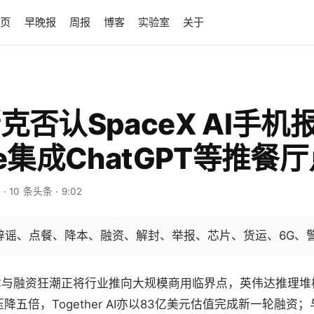
首页
早晚报
周报
博客
实验室
关于
斯克否认SpaceX AI手机
re集成ChatGPT等推餐
报
· 10 条头条
· 9:02
：辟谣、点餐、降本、融资、解封、举报、芯片、货运、6G、
本与融资狂潮正将行业推向大规模商用临界点，英伟达推理堆栈将
本压降五倍，Together AI亦以83亿美元估值完成新一轮融资