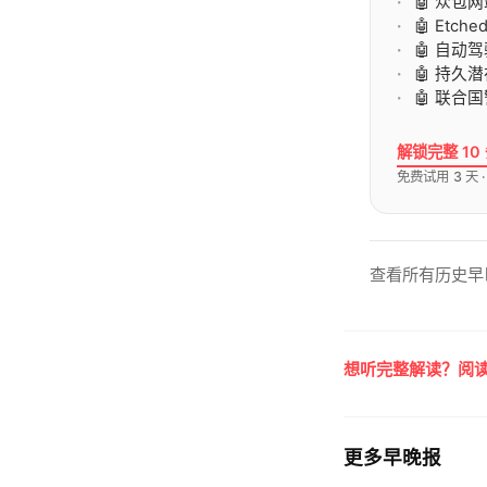
🤖 众包
🤖 Et
🤖 自动驾
🤖 持
🤖 联合
解锁完整 10
免费试用 3 天 
查看所有历史早
想听完整解读？阅读
更多早晚报