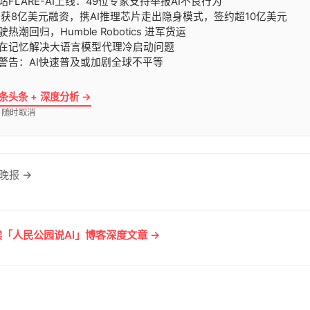
网站FLARE-AI上线：49位专家支持举报AI不良行为
ched获8亿美元融资，携AI推理芯片走出隐身模式，签约超10亿美元
驶热潮回归，Humble Robotics 进军货运
久潜在记忆解决大语言模型代理冷启动问题
国警告：AI快速普及或加剧全球不平等
 条头条 + 深度分析 →
· 随时取消
晚报 →
「人民公园说AI」博客深度文章 →