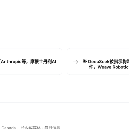
→
赶Anthropic等，摩根士丹利AI
🌟 DeepSeek被指
件，Weave Robo
, Canada
·
长内容媒体 · 每日情报