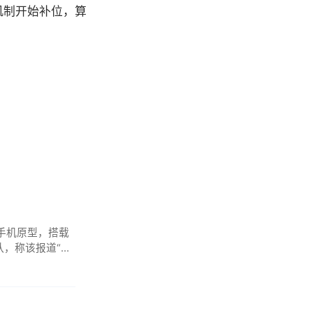
机制开始补位，算
I手机原型，搭载
认，称该报道“完