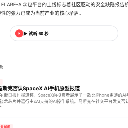
FLARE-AI众包平台的上线标志着社区驱动的安全缺陷报告
迫性的张力已成为当前产业的核心矛盾。
▶ 试听 60 秒
头条
技
 马斯克否认SpaceX AI手机原型报道
尔街日报》报道称，SpaceX向投资者展示了一款比iPhone更薄的A
骁龙芯片并运行由xAI支持的AI操作系统。马斯克在社交平台发文否
↗
误”。对投资者与科技爱好者而言，这一消息意味着SpaceX正…
行业新闻