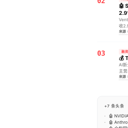
02
🤖
2.
Ve
收2
来源
降本
03
融
💰
AI
主营
来源
定、
+7 条头条
🤖 NVID
🤖 Ant