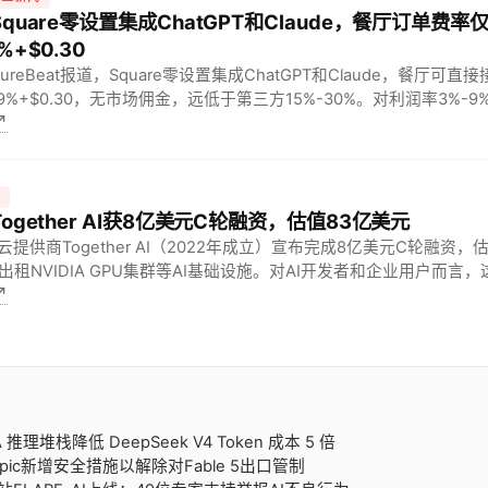
 Square零设置集成ChatGPT和Claude，餐厅订单费率
9%+$0.30
ntureBeat报道，Square零设置集成ChatGPT和Claude，餐厅可直
.9%+$0.30，无市场佣金，远低于第三方15%-30%。对利润率3%-
↗
并脱钩高佣金平台。
资
 Together AI获8亿美元C轮融资，估值83亿美元
新云提供商Together AI（2022年成立）宣布完成8亿美元C轮融资，
出租NVIDIA GPU集群等AI基础设施。对AI开发者和企业用户而言
↗
可扩展的算力供应，也凸显投资者对AI云服务市场增长…
IA 推理堆栈降低 DeepSeek V4 Token 成本 5 倍
hropic新增安全措施以解除对Fable 5出口管制