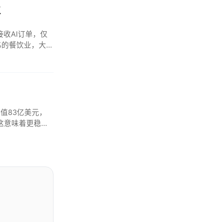
仅
接接收AI订单，仅
9%的餐饮业，大幅
估值83亿美元，
，这意味着更稳