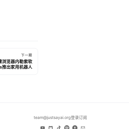
下一期
示构建浏览器内勒索软
tics推出家用机器人
team@justsayai.org
登录
订阅