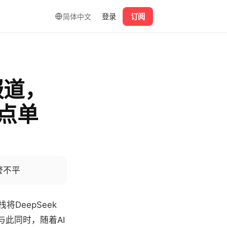
简体中文
登录
订阅
报道，
厅点单
警不平
DeepSeek
；与此同时，随着AI