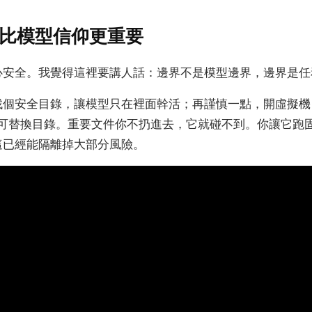
比模型信仰更重要
心安全。我覺得這裡要講人話：邊界不是模型邊界，邊界是任
找個安全目錄，讓模型只在裡面幹活；再謹慎一點，開虛擬機
 這種可替換目錄。重要文件你不扔進去，它就碰不到。你讓它跑固定 
這已經能隔離掉大部分風險。