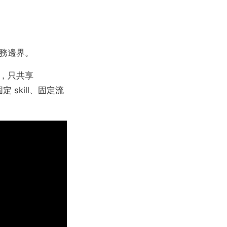
務邊界。
，只共享
skill、固定流