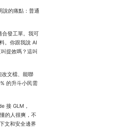
人明說的痛點：普通
更適合發工單。我可
。你跟我說 AI
這叫提效嗎？這叫
、能改文檔、能聯
% 的升斗小民需
 接 GLM，
裝機。懂的人很爽，不
下文和安全邊界