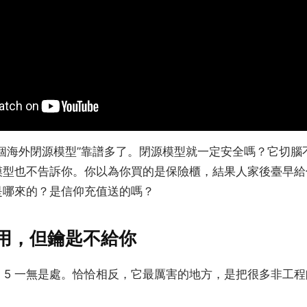
個海外閉源模型”靠譜多了。閉源模型就一定安全嗎？它切腦
模型也不告訴你。你以為你買的是保險櫃，結果人家後臺早給
是哪來的？是信仰充值送的嗎？
5 有用，但鑰匙不給你
ble 5 一無是處。恰恰相反，它最厲害的地方，是把很多非工