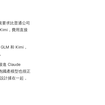
合規要求比普通公司
imi，費用直接
 和 Kimi，
。
 Claude
後面跑國產模型也很正
de 的設計揉在一起，