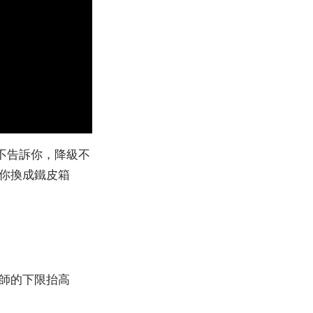
不告訴你，降級不
你換成鐵皮箱
程師的下限抬高