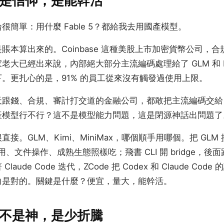
是信仰，是能幹活
很簡單：用什麼 Fable 5？都給我去用國產模型。
賬本算出來的。Coinbase 這種美股上市加密貨幣公司，
老大已經出來說，內部絕大部分主流編碼處理給了 GLM 和 K
。更扎心的是，91% 的員工從來沒有觸發過使用上限。
跟錢、合規、審計打交道的金融公司，都敢把主流編碼交給 GLM
產模型行不行？這不是模型能力問題，這是閉源神話出問題了
。GLM、Kimi、MiniMax，哪個順手用哪個。把 GLM 接進
用、文件操作、成熟生態照樣吃；飛書 CLI 開 bridge，
aude Code 迭代，ZCode 把 Codex 和 Claude Co
向是對的。關鍵是什麼？便宜，量大，能幹活。
不是神，是少折騰