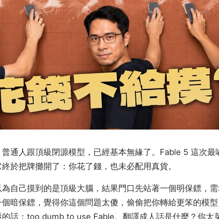
普通人跟頂級閉源模型，已經基本無緣了。Fable 5 這次
它終於把牌攤開了：你花了錢，也未必配用真貨。
以為自己摸到的是頂級大腦，結果門口先站著一個明保鏢，需
一個暗保鏢，覺得你這個問題太傻，偷偷把你轉給更笨的模型
話：too dumb to use Fable。翻譯成人話是什麼？你