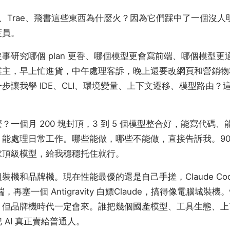
uddy、Trae、飛書這些東西為什麼火？因為它們踩中了一個沒
度員。
事研究哪個 plan 更香、哪個模型更會寫前端、哪個模型
主，早上忙進貨，中午處理客訴，晚上還要改網頁和營銷物料
步讓我學 IDE、CLI、環境變量、上下文遷移、模型路由？
？一個月 200 塊封頂，3 到 5 個模型整合好，能寫代碼
能處理日常工作。哪些能做，哪些不能做，直接告訴我。90
求頂級模型，給我穩穩托住就行。
機和品牌機。現在性能最優的還是自己手搓，Claude Code
端，再塞一個 Antigravity 白嫖Claude，搞得像電腦城
。但品牌機時代一定會來。誰把幾個國產模型、工具生態、上
 AI 真正賣給普通人。