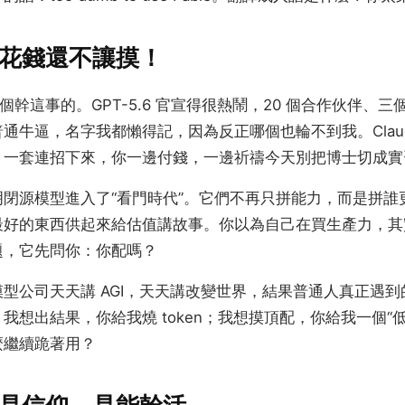
花錢還不讓摸！
是第一個幹這事的。GPT-5.6 官宣得很熱鬧，20 個合作伙伴、
通牛逼，名字我都懶得記，因為反正哪個也輪不到我。Claude
，一套連招下來，你一邊付錢，一邊祈禱今天別把博士切成實
閉源模型進入了“看門時代”。它們不再只拼能力，而是拼誰
最好的東西供起來給估值講故事。你以為自己在買生產力，其
題，它先問你：你配嗎？
型公司天天講 AGI，天天講改變世界，結果普通人真正遇
我想出結果，你給我燒 token；我想摸頂配，你給我一個“
麼繼續跪著用？