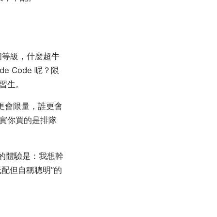
三個等級，什麼超牛
 Code 呢？限
習生。
更會限量，誰更會
實你買的是排隊
到的體驗是：我想幹
低配但自稱聰明”的