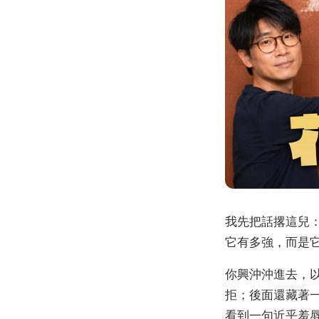
我先把話撂這兒：
它有多強，而是
你興沖沖進去，
拒；後面還藏著
看到一句近乎羞辱的